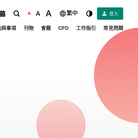
A
A
繁中
登入
A
動與事項
刊物
會籍
CPD
工作指引
常見問題